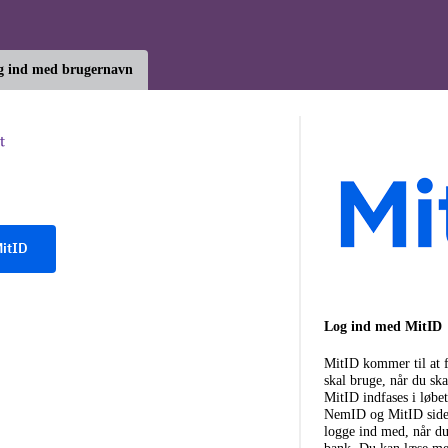
g ind med brugernavn
itID