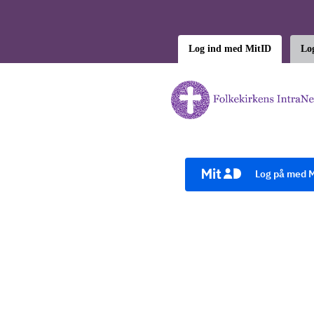
Log ind med MitID
Lo
Log på med M