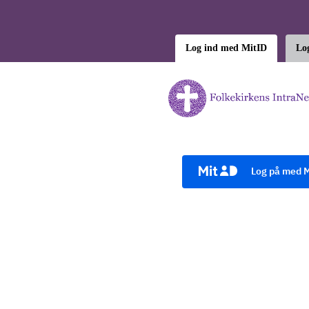
Log ind med MitID
Lo
Log på med M