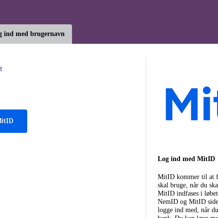
g ind med brugernavn
itID